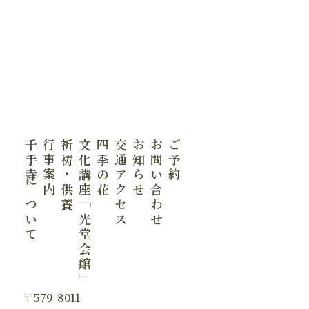
千手寺について
行事案内
祈祷・供養
文化講座「光堂会館」
四季の花
交通アクセス
お知らせ
お問い合わせ
ご予約
〒579-8011