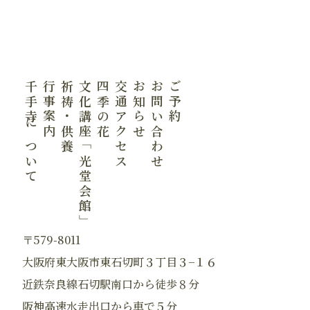
千手寺について
行事案内
祈祷・供養
文化講座「光堂会館」
四季の花
交通アクセス
お知らせ
お問い合わせ
ご予約
〒579-8011
大阪府東大阪市東石切町３丁目３−１６
近鉄奈良線石切駅南口から徒歩８分
阪神高速水走出口から車で５分