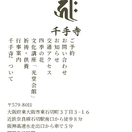
千手寺について
行事案内
祈祷・供養
文化講座「光堂会館」
四季の花
交通アクセス
お知らせ
お問い合わせ
ご予約
〒579-8011
大阪府東大阪市東石切町３丁目３−１６
近鉄奈良線石切駅南口から徒歩８分
阪神高速水走出口から車で５分